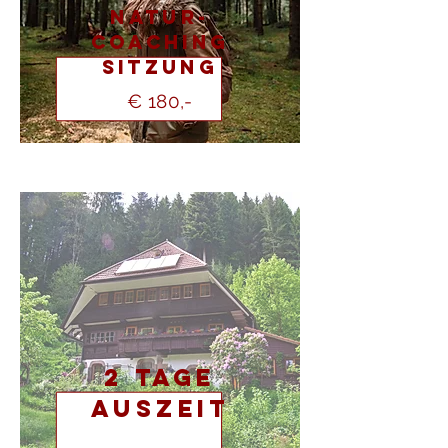
Natur-
coaching
Sitzung
€ 180,-
2 Tage
Auszeit