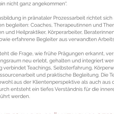
 bin nicht ganz angekommen“.
Ausbildung in pränataler Prozessarbeit richtet si
n begleiten: Coaches, Therapeutinnen und The
en und Heilpraktiker, Körperarbeiter, Beraterinnen
wie erfahrene Begleiter aus verwandten Arbeits
steht die Frage, wie frühe Prägungen erkannt, ve
ungsraum neu erlebt, gehalten und integriert we
g verbindet Teachings, Selbsterfahrung, Körpe
essourcenarbeit und praktische Begleitung. Die
wohl aus der Klientenperspektive als auch aus d
rch entsteht ein tiefes Verständnis für die inner
rührt werden.