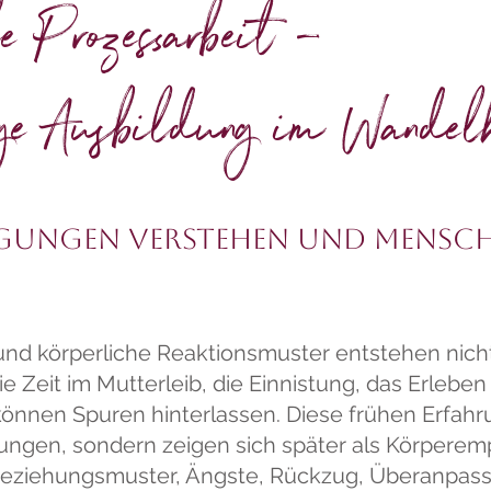
e Prozessarbeit –
ige Ausbildung im Wande
ägungen verstehen und Mensc
 und körperliche Reaktionsmuster entstehen nich
ie Zeit im Mutterleib, die Einnistung, das Erleb
können Spuren hinterlassen. Diese frühen Erfahru
erungen, sondern zeigen sich später als Körpere
eziehungsmuster, Ängste, Rückzug, Überanpassu