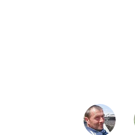
Präna
Trance-T
Nächster Startt
Teil 1: 07. – 11
. Ok
Teil 2: 25. – 29
. No
Teil 3: 10. – 14
. 
Beginn Mi. 15 Uhr – Ende 