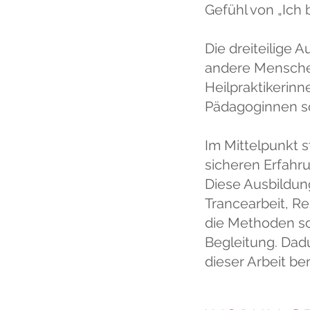
Gefühl von „Ich
Die dreiteilige 
andere Mensche
Heilpraktikerinn
Pädagoginnen so
Im Mittelpunkt 
sicheren Erfahr
Diese Ausbildun
Trancearbeit, R
die Methoden so
Begleitung. Dadu
dieser Arbeit be