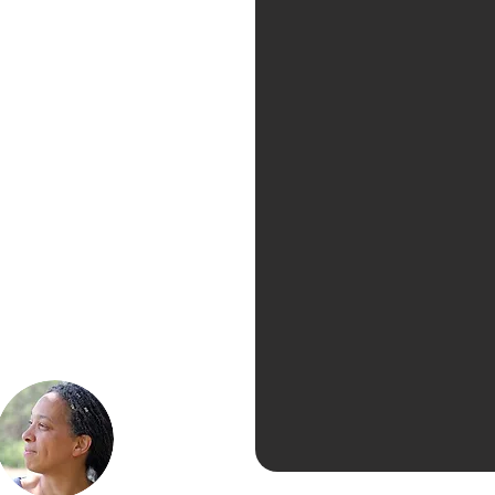
tale
herapie
ermin:
tober
2026
vember
2026
März
2026
So. gegen 16 Uhr