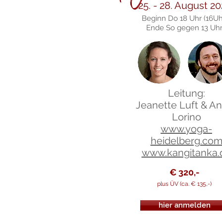
25. - 28. August 20
Beginn Do 18 Uhr (16Uh
Ende So gegen 13 Uh
Leitung:
Jeanette Luft & A
Lorino
www.yoga-
heidelberg.co
www.kangitanka.
€ 320,-
plus ÜV (ca. € 135,-)
hier anmelden