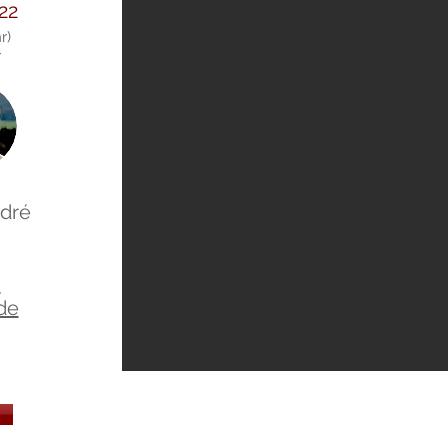
22
r)
r
ndré
m
de