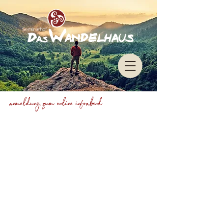
Impressum
Datenschu
tz
anmeldung zum online infoabend